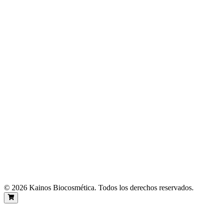
Ingredientes
Belleza Facial
Nutrición Corporal
Revitalización Capilar
¿Quiénes Somos?
Nuestras Historias
info@kainosbiocosmetica.com
+57 3127805148
Medellin, Colombia
©
2026
Kainos Biocosmética. Todos los derechos reservados.