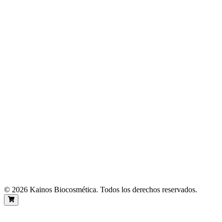
Belleza Facial
Nutrición Corporal
Revitalización Capilar
¿Quiénes Somos?
Nuestras Historias
info@kainosbiocosmetica.com
+57 3127805148
Medellin, Colombia
©
2026
Kainos Biocosmética. Todos los derechos reservados.